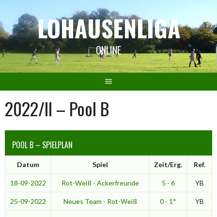
Springe
LOHAUSENLIGA
zum
Inhalt
ONLINE
2022/II – Pool B
POOL B – SPIELPLAN
Datum
Spiel
Zeit/Erg.
Ref.
18-09-2022
Rot-Weiß - Ackerfreunde
5 - 6
YB
25-09-2022
Neues Team - Rot-Weiß
0 - 1*
YB