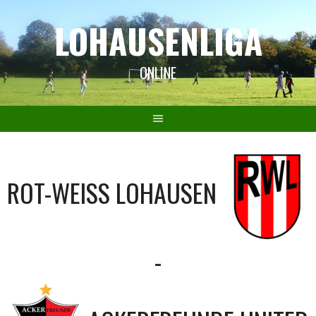
Springe
LOHAUSENLIGA
zum
Inhalt
ONLINE
ROT-WEISS LOHAUSEN
-