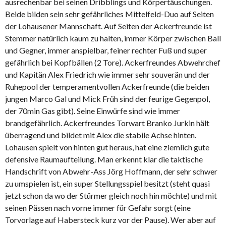
ausrechenbar bei seinen Dribblings und Körpertäuschungen.
Beide bilden sein sehr gefährliches Mittelfeld-Duo auf Seiten
der Lohausener Mannschaft. Auf Seiten der Ackerfreunde ist
Stemmer natürlich kaum zu halten, immer Körper zwischen Ball
und Gegner, immer anspielbar, feiner rechter Fuß und super
gefährlich bei Kopfbällen (2 Tore). Ackerfreundes Abwehrchef
und Kapitän Alex Friedrich wie immer sehr souverän und der
Ruhepool der temperamentvollen Ackerfreunde (die beiden
jungen Marco Gal und Mick Früh sind der feurige Gegenpol,
der 70min Gas gibt). Seine Einwürfe sind wie immer
brandgefährlich. Ackerfreundes Torwart Branko Jurkin hält
überragend und bildet mit Alex die stabile Achse hinten.
Lohausen spielt von hinten gut heraus, hat eine ziemlich gute
defensive Raumaufteilung. Man erkennt klar die taktische
Handschrift von Abwehr-Ass Jörg Hoffmann, der sehr schwer
zu umspielen ist, ein super Stellungsspiel besitzt (steht quasi
jetzt schon da wo der Stürmer gleich noch hin möchte) und mit
seinen Pässen nach vorne immer für Gefahr sorgt (eine
Torvorlage auf Habersteck kurz vor der Pause). Wer aber auf