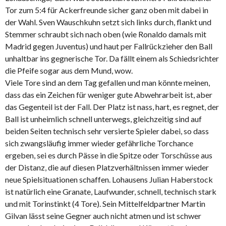
Tor zum 5:4 für Ackerfreunde sicher ganz oben mit dabei in
der Wahl. Sven Wauschkuhn setzt sich links durch, flankt und
Stemmer schraubt sich nach oben (wie Ronaldo damals mit
Madrid gegen Juventus) und haut per Fallrückzieher den Ball
unhaltbar ins gegnerische Tor. Da fällt einem als Schiedsrichter
die Pfeife sogar aus dem Mund, wow.
Viele Tore sind an dem Tag gefallen und man könnte meinen,
dass das ein Zeichen für weniger gute Abwehrarbeit ist, aber
das Gegenteil ist der Fall. Der Platz ist nass, hart, es regnet, der
Ball ist unheimlich schnell unterwegs, gleichzeitig sind auf
beiden Seiten technisch sehr versierte Spieler dabei, so dass
sich zwangsläufig immer wieder gefährliche Torchance
ergeben, sei es durch Pässe in die Spitze oder Torschüsse aus
der Distanz, die auf diesen Platzverhältnissen immer wieder
neue Spielsituationen schaffen. Lohausens Julian Haberstock
ist natürlich eine Granate, Laufwunder, schnell, technisch stark
und mit Torinstinkt (4 Tore). Sein Mittelfeldpartner Martin
Gilvan lässt seine Gegner auch nicht atmen und ist schwer