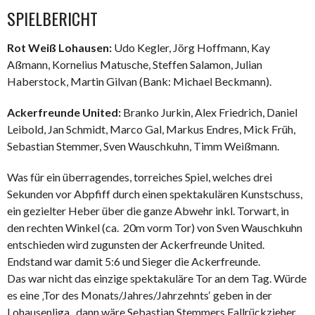
SPIELBERICHT
Rot Weiß Lohausen:
Udo Kegler, Jörg Hoffmann, Kay
Aßmann, Kornelius Matusche, Steffen Salamon, Julian
Haberstock, Martin Gilvan (Bank: Michael Beckmann).
Ackerfreunde United:
Branko Jurkin, Alex Friedrich, Daniel
Leibold, Jan Schmidt, Marco Gal, Markus Endres, Mick Früh,
Sebastian Stemmer, Sven Wauschkuhn, Timm Weißmann.
Was für ein überragendes, torreiches Spiel, welches drei
Sekunden vor Abpfiff durch einen spektakulären Kunstschuss,
ein gezielter Heber über die ganze Abwehr inkl. Torwart, in
den rechten Winkel (ca. 20m vorm Tor) von Sven Wauschkuhn
entschieden wird zugunsten der Ackerfreunde United.
Endstand war damit 5:6 und Sieger die Ackerfreunde.
Das war nicht das einzige spektakuläre Tor an dem Tag. Würde
es eine ‚Tor des Monats/Jahres/Jahrzehnts‘ geben in der
Lohausenliga, dann wäre Sebastian Stemmers Fallrückzieher