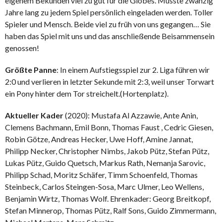
eigenem Bekunden viel zu gut für die Globes. Musste zwanzig
Jahre lang zu jedem Spiel persönlich eingeladen werden. Toller
Spieler und Mensch. Beide viel zu früh von uns gegangen… Sie
haben das Spiel mit uns und das anschließende Beisammensein
genossen!
Größte Panne
: In einem Aufstiegsspiel zur 2. Liga führen wir
2:0 und verlieren in letzter Sekunde mit 2:3, weil unser Torwart
ein Pony hinter dem Tor streichelt.(Hortenplatz).
Aktueller Kader
(2020): Mustafa Al Azzawie, Ante Anin,
Clemens Bachmann, Emil Bonn, Thomas Faust , Cedric Giesen,
Robin Götze, Andreas Hecker, Uwe Hoff, Amine Jannat,
Philipp Necker, Christopher Nimbs, Jakob Pütz, Stefan Pütz,
Lukas Pütz, Guido Quetsch, Markus Rath, Nemanja Sarovic,
Philipp Schad, Moritz Schäfer, Timm Schoenfeld, Thomas
Steinbeck, Carlos Steingen-Sosa, Marc Ulmer, Leo Wellens,
Benjamin Wirtz, Thomas Wolf. Ehrenkader: Georg Breitkopf,
Stefan Minnerop, Thomas Pütz, Ralf Sons, Guido Zimmermann,