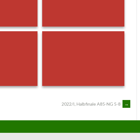
2022/I, Halbfinale A85-NG 5-8
→