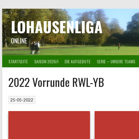
Springe
zum
Inhalt
LOHAUSENLIGA
ONLINE
STARTSEITE
SAISON 2026/I
DIE AUFGEBOTE
SERIE – UNSERE TEAMS
2022 Vorrunde RWL-YB
25-05-2022