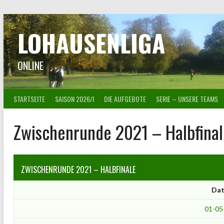
Springe
zum
Inhalt
LOHAUSENLIGA
ONLINE
STARTSEITE
SAISON 2026/I
DIE AUFGEBOTE
SERIE – UNSERE TEAMS
Zwischenrunde 2021 – Halbfinal
ZWISCHENRUNDE 2021 – HALBFINALE
Da
01-05