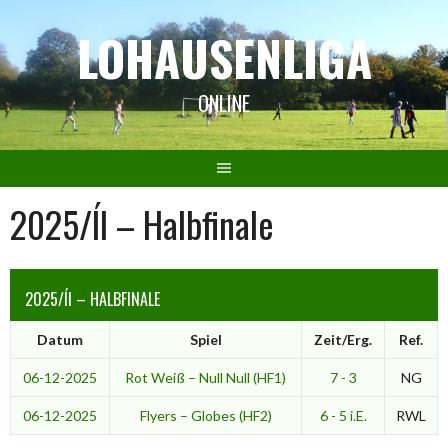
Springe
LOHAUSENLIGA
zum
Inhalt
ONLINE
2025/ÍI – Halbfinale
2025/ÍI – HALBFINALE
Datum
Spiel
Zeit/Erg.
Ref.
06-12-2025
Rot Weiß – Null Null (HF1)
7 - 3
NG
06-12-2025
Flyers – Globes (HF2)
6 - 5 i.E.
RWL