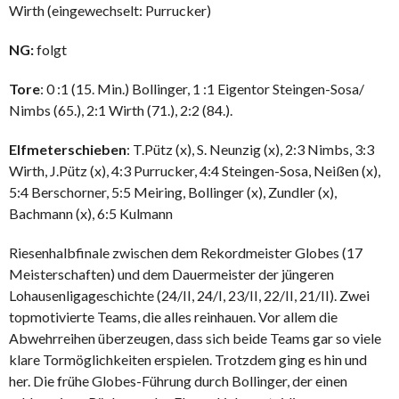
Wirth (eingewechselt: Purrucker)
NG:
folgt
Tore
: 0 :1 (15. Min.) Bollinger, 1 :1 Eigentor Steingen-Sosa/
Nimbs (65.), 2:1 Wirth (71.), 2:2 (84.).
Elfmeterschieben
: T.Pütz (x), S. Neunzig (x), 2:3 Nimbs, 3:3
Wirth, J.Pütz (x), 4:3 Purrucker, 4:4 Steingen-Sosa, Neißen (x),
5:4 Berschorner, 5:5 Meiring, Bollinger (x), Zundler (x),
Bachmann (x), 6:5 Kulmann
Riesenhalbfinale zwischen dem Rekordmeister Globes (17
Meisterschaften) und dem Dauermeister der jüngeren
Lohausenligageschichte (24/II, 24/I, 23/II, 22/II, 21/II). Zwei
topmotivierte Teams, die alles reinhauen. Vor allem die
Abwehrreihen überzeugen, dass sich beide Teams gar so viele
klare Tormöglichkeiten erspielen. Trotzdem ging es hin und
her. Die frühe Globes-Führung durch Bollinger, der einen