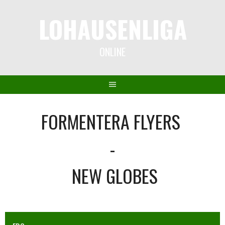
Springe
LOHAUSENLIGA
zum
Inhalt
ONLINE
FORMENTERA FLYERS
-
NEW GLOBES