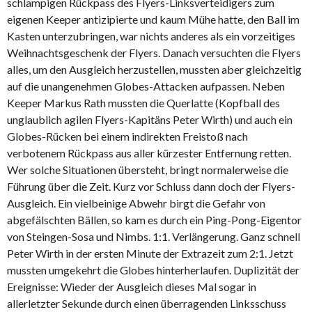
schlampigen Rückpass des Flyers-Linksverteidigers zum
eigenen Keeper antizipierte und kaum Mühe hatte, den Ball im
Kasten unterzubringen, war nichts anderes als ein vorzeitiges
Weihnachtsgeschenk der Flyers. Danach versuchten die Flyers
alles, um den Ausgleich herzustellen, mussten aber gleichzeitig
auf die unangenehmen Globes-Attacken aufpassen. Neben
Keeper Markus Rath mussten die Querlatte (Kopfball des
unglaublich agilen Flyers-Kapitäns Peter Wirth) und auch ein
Globes-Rücken bei einem indirekten Freistoß nach
verbotenem Rückpass aus aller kürzester Entfernung retten.
Wer solche Situationen übersteht, bringt normalerweise die
Führung über die Zeit. Kurz vor Schluss dann doch der Flyers-
Ausgleich. Ein vielbeinige Abwehr birgt die Gefahr von
abgefälschten Bällen, so kam es durch ein Ping-Pong-Eigentor
von Steingen-Sosa und Nimbs. 1:1. Verlängerung. Ganz schnell
Peter Wirth in der ersten Minute der Extrazeit zum 2:1. Jetzt
mussten umgekehrt die Globes hinterherlaufen. Duplizität der
Ereignisse: Wieder der Ausgleich dieses Mal sogar in
allerletzter Sekunde durch einen überragenden Linksschuss