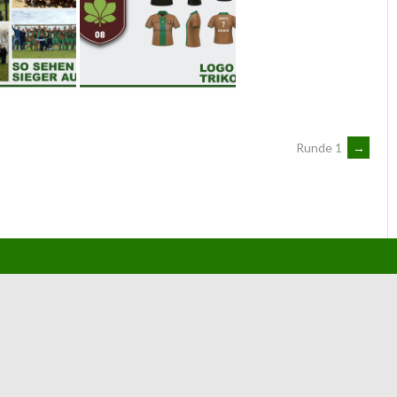
Runde 1
→