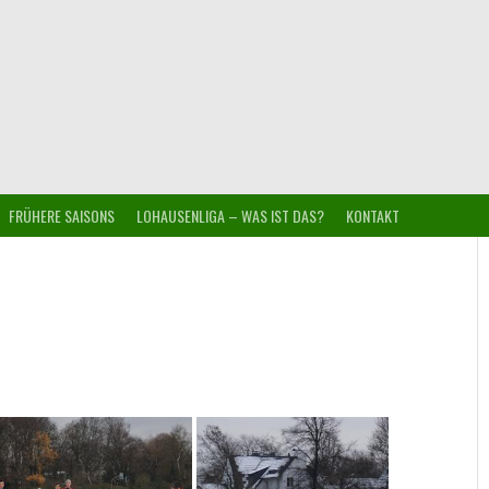
FRÜHERE SAISONS
LOHAUSENLIGA – WAS IST DAS?
KONTAKT