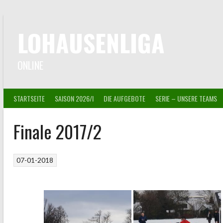
Springe
zum
Inhalt
LOHAUSENLIGA
ONLINE
STARTSEITE
SAISON 2026/I
DIE AUFGEBOTE
SERIE – UNSERE TEAMS
Finale 2017/2
07-01-2018