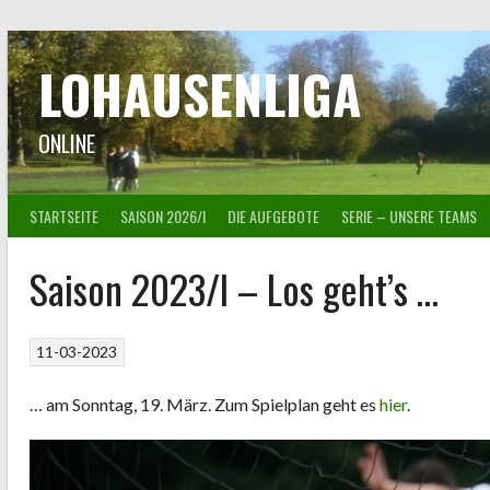
Springe
zum
Inhalt
LOHAUSENLIGA
ONLINE
STARTSEITE
SAISON 2026/I
DIE AUFGEBOTE
SERIE – UNSERE TEAMS
Saison 2023/I – Los geht’s …
11-03-2023
… am Sonntag, 19. März. Zum Spielplan geht es
hier
.