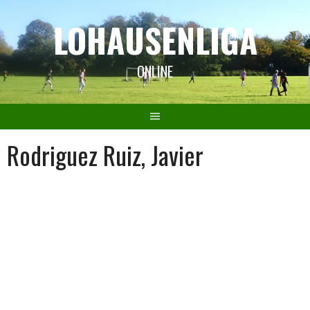
Springe
LOHAUSENLIGA
zum
Inhalt
ONLINE
Rodriguez Ruiz, Javier