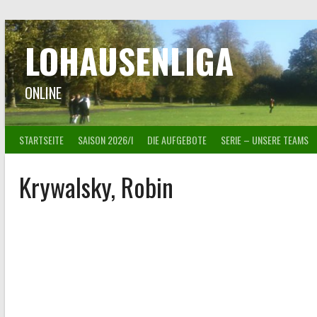
Springe
zum
Inhalt
LOHAUSENLIGA
ONLINE
STARTSEITE
SAISON 2026/I
DIE AUFGEBOTE
SERIE – UNSERE TEAMS
Krywalsky, Robin