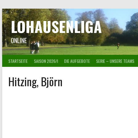
Springe
zum
Inhalt
LOHAUSENLIGA
ONLINE
STARTSEITE
SAISON 2026/I
DIE AUFGEBOTE
SERIE – UNSERE TEAMS
Hitzing, Björn