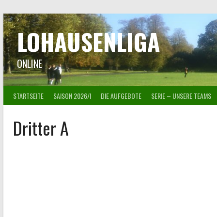
Springe
zum
Inhalt
LOHAUSENLIGA
ONLINE
STARTSEITE
SAISON 2026/I
DIE AUFGEBOTE
SERIE – UNSERE TEAMS
Dritter A