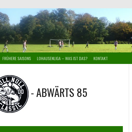
FRÜHERE SAISONS
LOHAUSENLIGA – WAS IST DAS?
KONTAKT
-
ABWÄRTS 85