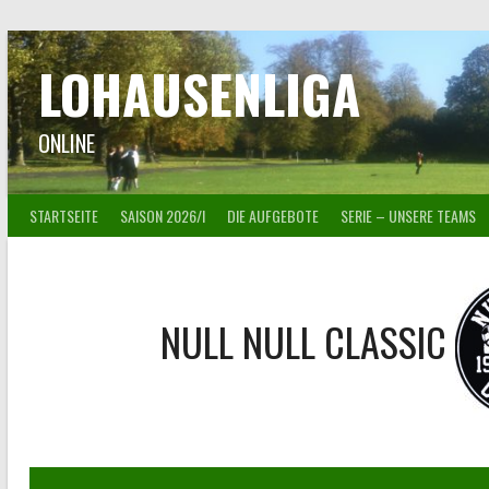
Springe
zum
Inhalt
LOHAUSENLIGA
ONLINE
STARTSEITE
SAISON 2026/I
DIE AUFGEBOTE
SERIE – UNSERE TEAMS
NULL NULL CLASSIC