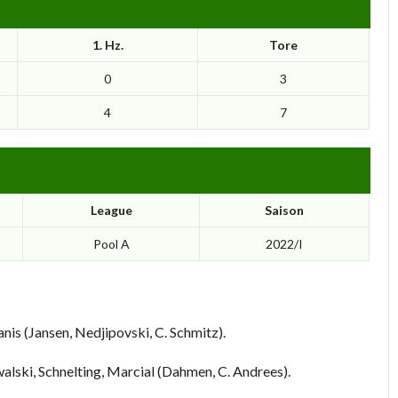
1. Hz.
Tore
0
3
4
7
League
Saison
Pool A
2022/I
panis (Jansen, Nedjipovski, C. Schmitz).
alski, Schnelting, Marcial (Dahmen, C. Andrees).