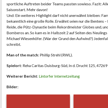
sportliche Auftreten beider Teams passten sowieso. Fazit: Alles
Saisonstart. Mehr davon!
Und: Ein weiteres Highlight darf nicht unerwähnt bleiben: Fa
bekanntlich eine große Rolle. Erwähnt seien nur die Bentens 
Reide, die Pütz-Dynastie beim Rekordmeister Globes und, und
Bomberos an. So kam es in Halbzeit 2 auf Seiten des Neuling
Michael Wiesenhöfer. (War der Grund den Aufwind?) Jedenfalls
schreibt.
Man of the match
: Phillip Strehl (RWL).
Spielort
: Reha Caritas Duisburg-Süd, In d. Drucht 125, 4726
Weiterer Bericht
:
Lintorfer Internetzeitung
Bilder: