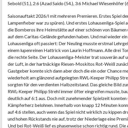
Sebold (51.), 2:6 (Azad Saido (54.), 3:6 Michael Wiesenhöfer (6
Saisonauftakt 2026/I mit mehreren Premieren. Erstes Spiel de
Lampenfieber war zu spüren). Und erstes Lohausenliga-Spiel 
die Bomberos ihre Heimstätte auf einer schönen von Bäumen
auf dem Caritas-Gelände gefunden haben. Und mal wieder ein F
Lohausenliga oft passiert: Der Neuling musste erstmal Lehrge
einem lupenreinen Hattrick von Laurin Hoffmann. Alle drei T
die rechte Seite. Der Lohausenliga-Meister trat souverän auf 
der Luft, in der hartnäckige Riesen-Moskitos Rot-Weiß zunäc
Gastgeber konnte sich dann aber doch die ein oder Chance me
wiederholt am glänzend aufgelegten RWL-Keeper Philipp Stre
sorgten für den verdienten Halbzeitstand. Das gleiche Bild z
RWL-Keeper Philipp Strehl immer öfter eingreifen musste, ba
deutlich auf 6:1 aus. Doch mit zunehmender Spielzeit konnten
Kämpferherz belohnen. Innerhalb von knapp 12 Minuten konn
auf 4:6 stellen, auch wenn das Spiel nicht wirklich zu kippen
und hohen Rückstands nie auf, trotz der Niederlage eine Prem
Und bei Rot-Weiß lief es phasenweise schon richtig rund. Die