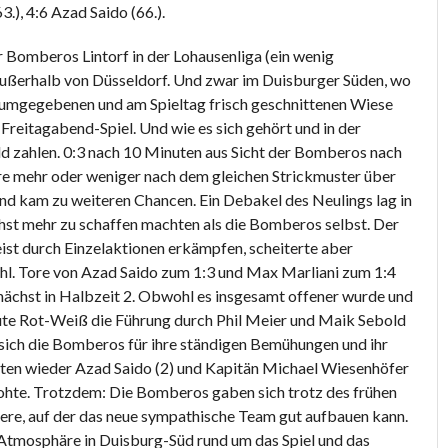
3.), 4:6 Azad Saido (66.).
r Bomberos Lintorf in der Lohausenliga (ein wenig
außerhalb von Düsseldorf. Und zwar im Duisburger Süden, wo
 umgegebenen und am Spieltag frisch geschnittenen Wiese
reitagabend-Spiel. Und wie es sich gehört und in der
ld zahlen. 0:3 nach 10 Minuten aus Sicht der Bomberos nach
ore mehr oder weniger nach dem gleichen Strickmuster über
und kam zu weiteren Chancen. Ein Debakel des Neulings lag in
hst mehr zu schaffen machten als die Bomberos selbst. Der
ist durch Einzelaktionen erkämpfen, scheiterte aber
hl. Tore von Azad Saido zum 1:3 und Max Marliani zum 1:4
unächst in Halbzeit 2. Obwohl es insgesamt offener wurde und
ute Rot-Weiß die Führung durch Phil Meier und Maik Sebold
 sich die Bomberos für ihre ständigen Bemühungen und ihr
ten wieder Azad Saido (2) und Kapitän Michael Wiesenhöfer
 drohte. Trotzdem: Die Bomberos gaben sich trotz des frühen
iere, auf der das neue sympathische Team gut aufbauen kann.
 Atmosphäre in Duisburg-Süd rund um das Spiel und das