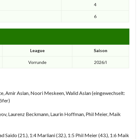
4
6
League
Saison
Vorrunde
2026/I
te, Amir Aslan, Noori Meskeen, Walid Aslan (eingewechselt:
öfer)
unyov, Laurenz Beckmann, Laurin Hoffman, Phil Meier, Maik
ad Saido (21.), 1:4 Marliani (32.), 1:5 Phil Meier (43.), 1:6 Maik