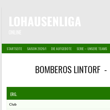
Springe
zum
Inhalt
LOHAUSENLIGA
ONLINE
STARTSEITE
SAISON 2026/I
DIE AUFGEBOTE
SERIE – UNSERE TEAMS
BOMBEROS LINTORF
-
ERG.
Club