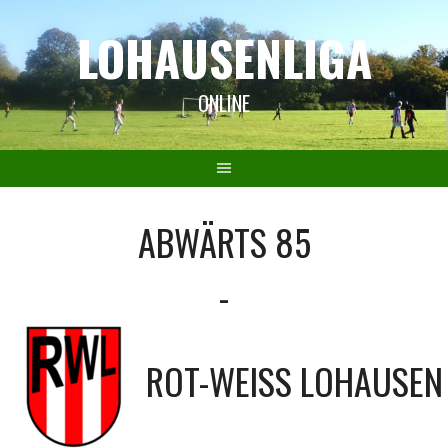
Springe
LOHAUSENLIGA
zum
Inhalt
ONLINE
ABWÄRTS 85
-
ROT-WEISS LOHAUSEN