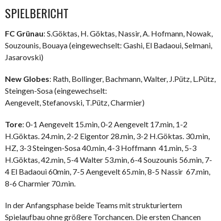
SPIELBERICHT
FC Grünau
: S.Göktas, H. Göktas, Nassir, A. Hofmann, Nowak,
Souzounis, Bouaya (eingewechselt: Gashi, El Badaoui, Selmani,
Jasarovski)
New Globes
: Rath, Bollinger, Bachmann, Walter, J.Pütz, L.Pütz,
Steingen-Sosa (eingewechselt:
Aengevelt, Stefanovski, T.Pütz, Charmier)
Tore
: 0-1 Aengevelt 15.min, 0-2 Aengevelt 17.min, 1-2
H.Göktas. 24.min, 2-2 Eigentor 28.min, 3-2 H.Göktas. 30.min,
HZ, 3-3 Steingen-Sosa 40.min, 4-3 Hoffmann 41.min, 5-3
H.Göktas, 42.min, 5-4 Walter 53.min, 6-4 Souzounis 56.min, 7-
4 El Badaoui 60min, 7-5 Aengevelt 65.min, 8-5 Nassir 67.min,
8-6 Charmier 70.min.
In der Anfangsphase beide Teams mit strukturiertem
Spielaufbau ohne größere Torchancen. Die ersten Chancen